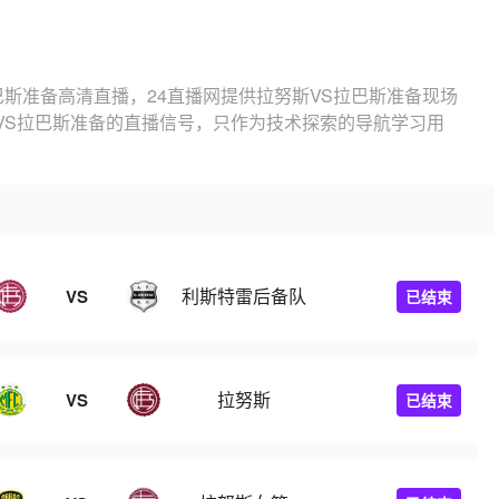
巴斯准备高清直播，24直播网提供拉努斯VS拉巴斯准备现场
VS拉巴斯准备的直播信号，只作为技术探索的导航学习用
利斯特雷后备队
VS
已结束
拉努斯
VS
已结束