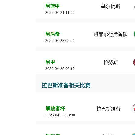
阿篮甲
基尔梅斯
2026-04-21 11:00
阿后备
班菲尔德后备队
2026-04-23 02:00
阿甲
拉努斯
2026-04-25 06:15
拉巴斯准备相关比赛
解放者杯
拉巴斯准备
2026-04-08 08:00