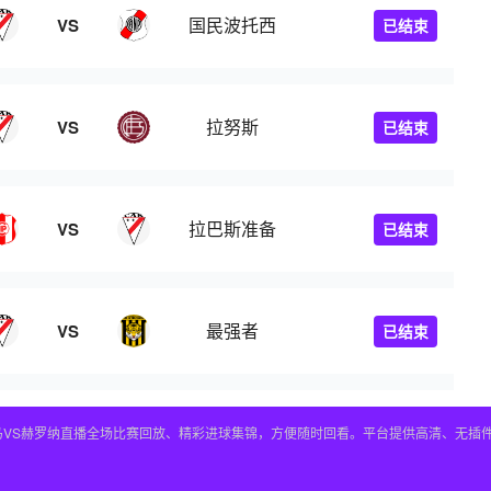
国民波托西
VS
已结束
拉努斯
VS
已结束
拉巴斯准备
VS
已结束
最强者
VS
已结束
皇马VS赫罗纳直播全场比赛回放、精彩进球集锦，方便随时回看。平台提供高清、无