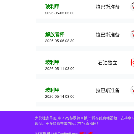
玻利甲
拉巴斯准备
2026-05-03 03:00
解放者杯
拉巴斯准备
2026-05-06 08:30
玻利甲
石油独立
2026-05-11 03:00
玻利甲
拉巴斯准备
2026-05-14 03:00
为您独家呈现[皇马VS赫罗纳直播]全程在线直播视频，支持
瞬间。更多精彩赛事内容尽在24直播网！
24直播网 | All Football App
网站地图