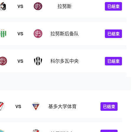
拉努斯
VS
已结束
拉努斯后备队
VS
已结束
科尔多瓦中央
VS
已结束
基多大学体育
VS
已结束