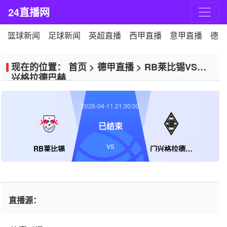
24直播网
篮球新闻
足球新闻
英超直播
西甲直播
意甲直播
德甲
现在的位置：
首页
>
德甲直播
>
RB莱比锡VS门
兴格拉德巴赫
2026-04-11 21:30:00
已结束
VS
RB莱比锡
门兴格拉德巴赫
直播源：