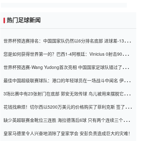
热门足球新闻
世界杯预选赛排名：中国国家队仍然以6分排名底部 进球差-13令人
震惊
您是如何获得世界第一的？巴西1-4阿根廷：Vinicius 0射击90分钟
内
世界杯预选赛-Wang Yudong首次亮相 中国国家足球队错过了世界
杯0-2
最佳中国超级联赛球队：港口的年轻球员在一场战斗中闻名 伊万放
弃了泰桑（Taishan）
3场比赛中有23张射门在底部 郭安无效传球 鸟儿被用来摆脱它
Setien痴迷于三名后卫
花钱找麻烦！切尔西以5200万美元的价格购买了菲利克斯 签了7年
并在半年内租了夏窗口
缺少英超联赛金靴位三连胜 海拉德落后6球 只有两个连续三个连续
三靴
皇家马德里令人兴奋地消除了皇家学会 安彭负责造成巨大的灾难！